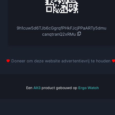
9h1cuw5d6TJb6cGgrqfPHkFJcjPPaARTy5dmu
canqtranQ2xRMu
Doneer om deze website advertentievrij te houden
Een
Alt3
product gebouwd op
Ergo Watch