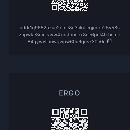
addr1q9652azuc2cme8u3hkuleqjcqrc25v58s
zupwke3mceayw4xastpuepx8ue6pcf4tehnmp
84qywvllauwgwpw60u6gcs730n0c
ERGO